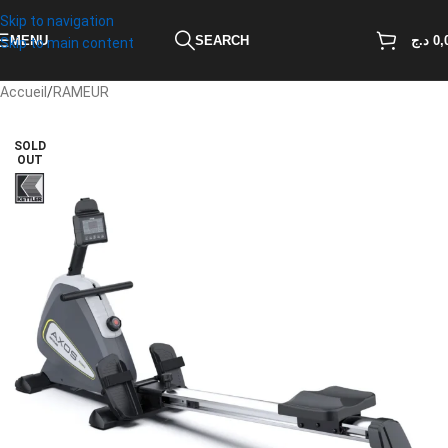
Skip to navigation
MENU
SEARCH
د.ج
0,
Skip to main content
Accueil
/
RAMEUR
SOLD
OUT