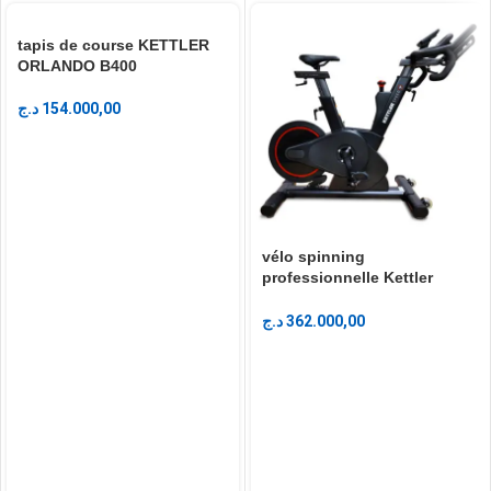
tapis de course KETTLER
ORLANDO B400
د.ج
154.000,00
vélo spinning
professionnelle Kettler
Speed ​​7
د.ج
362.000,00