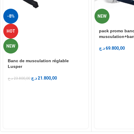
-8%
NEW
pack promo ban
HOT
musculation+barr
NEW
د.ج
69.800,00
Banc de musculation réglable
Lusper
د.ج
21.800,00
د.ج
23.800,00