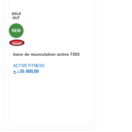
SOLD
HOT
OUT
NEW
Banc de muscul
TILLA SPORT
banc de musculation active 7303
د.ج
49.800,00
ACTIVE FITNESS
د.ج
35.000,00