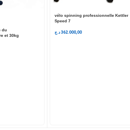
vélo spinning professionnelle Kettler
Speed ​​7
c du
د.ج
362.000,00
e et 30kg