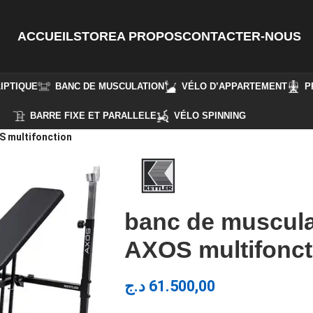
ACCUEIL
STORE
A PROPOS
CONTACTER-NOUS
IPTIQUE
BANC DE MUSCULATION
VÉLO D’APPARTEMENT
P
BARRE FIXE ET PARALLELE
VÉLO SPINNING
S multifonction
banc de muscul
AXOS multifonct
د.ج
61.500,00