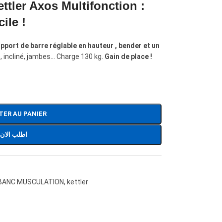
tler Axos Multifonction :
ile !
upport de barre réglable en hauteur , bender et un
 incliné, jambes… Charge 130 kg.
Gain de place !
TER AU PANIER
اطلب الان
BANC MUSCULATION
,
kettler