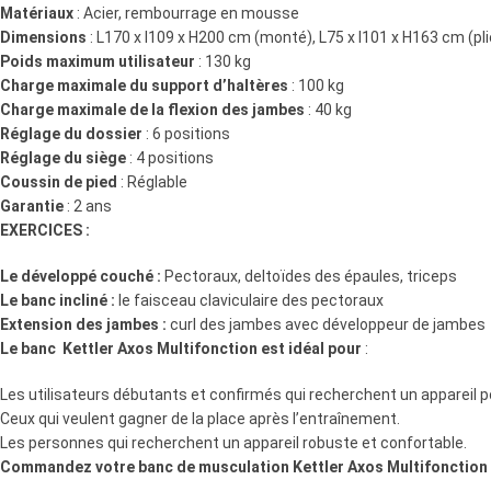
Matériaux
: Acier, rembourrage en mousse
Dimensions
: L170 x l109 x H200 cm (monté), L75 x l101 x H163 cm (pli
Poids maximum utilisateur
: 130 kg
Charge maximale du support d’haltères
: 100 kg
Charge maximale de la flexion des jambes
: 40 kg
Réglage du dossier
: 6 positions
Réglage du siège
: 4 positions
Coussin de pied
: Réglable
Garantie
: 2 ans
EXERCICES :
Le développé couché :
Pectoraux, deltoïdes des épaules, triceps
Le banc incliné :
le faisceau claviculaire des pectoraux
Extension des jambes :
curl des jambes avec développeur de jambes
Le banc Kettler Axos Multifonction est idéal pour
:
Les utilisateurs débutants et confirmés qui recherchent un appareil 
Ceux qui veulent gagner de la place après l’entraînement.
Les personnes qui recherchent un appareil robuste et confortable.
Commandez votre banc de musculation Kettler Axos Multifonction d