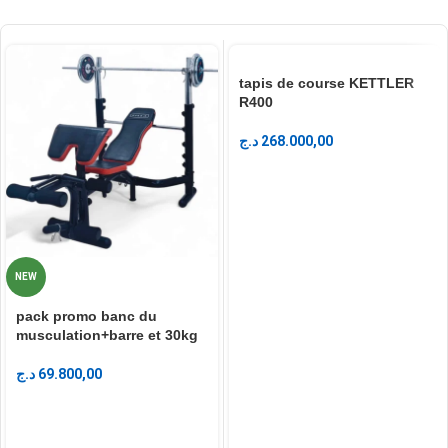
tapis de course KETTLER
R400
د.ج
268.000,00
NEW
pack promo banc du
musculation+barre et 30kg
د.ج
69.800,00