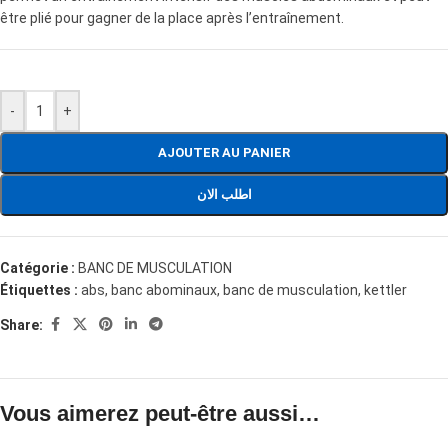
être plié pour gagner de la place après l’entraînement.
-
+
AJOUTER AU PANIER
اطلب الان
Catégorie :
BANC DE MUSCULATION
Étiquettes :
abs
,
banc abominaux
,
banc de musculation
,
kettler
Share:
Vous aimerez peut-être aussi…