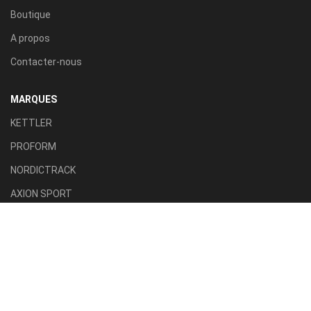
Boutique
A propos
Contacter-nous
MARQUES
KETTLER
PROFORM
NORDICTRACK
AXION SPORT
ACTIVE FITNESS
TILLA SPORT
CATÉGORIES
Tapis roulant