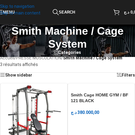
Skip to navigation
MENU
SEARCH
د.ج
0,
Skip to main content
Smith Machine / Cage
System
Categories
Accueil
/
PRESSE MUSCULATION
/
Smith Machine / Cage System
3 résultats affichés
Show sidebar
Filters
Smith Cage HOME GYM / BF
121 BLACK
د.ج
380.000,00