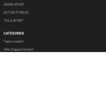
AXION SPORT
ACTIVE FITNESS
TILLA SPORT
CATÉGORIES
Tapis roulant
Vélo d'appartement
VÉLO ELLIPTIQUE
PRESSE MUSCULATION
BARRE FIXE ET PARALLELE
ACCESSOIRES FITNESS
VÉLO SPINNING
BANC DE MUSCULATION
RAMEUR