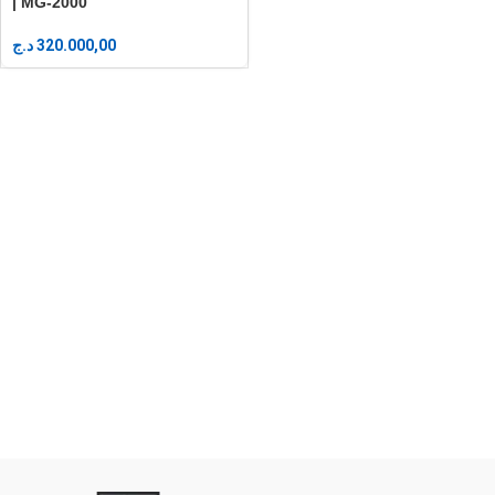
| MG-2000
د.ج
320.000,00