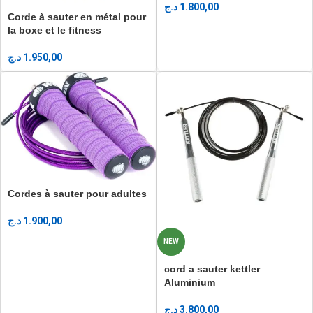
د.ج
1.800,00
Corde à sauter en métal pour
la boxe et le fitness
د.ج
1.950,00
Cordes à sauter pour adultes
د.ج
1.900,00
NEW
cord a sauter kettler
Aluminium
د.ج
3.800,00