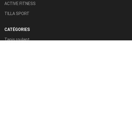
ACTIVE FITNESS
TILLA SPORT
CATÉGORIES
Tapis roulant
Vélo d'appartement
VÉLO ELLIPTIQUE
PRESSE MUSCULATION
BARRE FIXE ET PARALLELE
ACCESSOIRES FITNESS
VÉLO SPINNING
BANC DE MUSCULATION
RAMEUR
PING-PONG