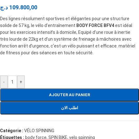
د.ج
109.800,00
Des lignes résolument sportives et élégantes pour une structure
solide de 57 kg, le vélo d’entraînement
BODY FORCE BFV4
est idéal
pour les exercices intensifs à domicile, Equipé d’une roue à inertie
très lourde de 22kg et d’un système de freinage à mâchoires avec
fonction arrêt d’urgence, c’est un vélo puissant et efficace. matériel
de fitness pour des séances en toute sécurité.
-
+
AJOUTER AU PANIER
اطلب الان
Catégorie :
VÉLO SPINNING
Étiquettes :
body force
,
SPIN BIKE
,
velo spinning