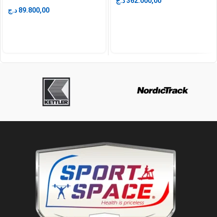
د.ج
362.000,00
د.ج
89.800,00