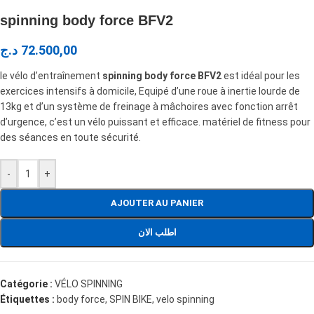
spinning body force BFV2
د.ج
72.500,00
le vélo d’entraînement
spinning body force BFV2
est idéal pour les
exercices intensifs à domicile, Equipé d’une roue à inertie lourde de
13kg et d’un système de freinage à mâchoires avec fonction arrêt
d’urgence, c’est un vélo puissant et efficace. matériel de fitness pour
des séances en toute sécurité.
-
+
AJOUTER AU PANIER
اطلب الان
Catégorie :
VÉLO SPINNING
Étiquettes :
body force
,
SPIN BIKE
,
velo spinning