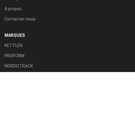
A propos
Contacter-nous
MARQUES
KETTLER
PROFORM
NORDICTRACK
AXION SPORT
ACTIVE FITNESS
TILLA SPORT
CATÉGORIES
Tapis roulant
Vélo d'appartement