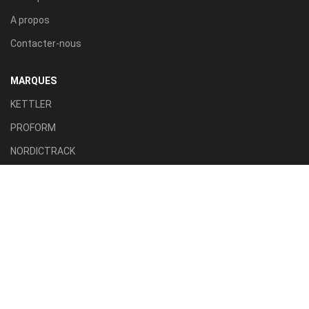
A propos
Contacter-nous
MARQUES
KETTLER
PROFORM
NORDICTRACK
AXION SPORT
ACTIVE FITNESS
TILLA SPORT
CATÉGORIES
Tapis roulant
Vélo d'appartement