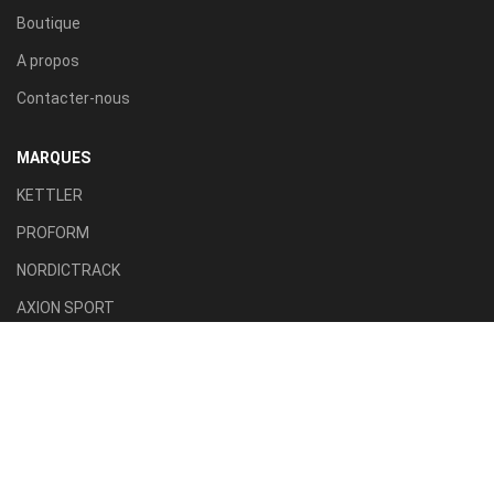
Boutique
A propos
Contacter-nous
MARQUES
KETTLER
PROFORM
NORDICTRACK
AXION SPORT
ACTIVE FITNESS
TILLA SPORT
CATÉGORIES
Tapis roulant