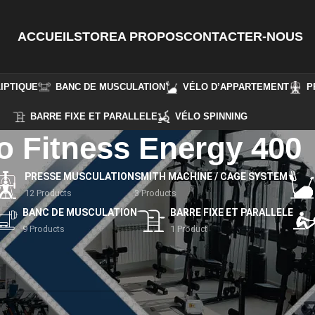
ACCUEIL
STORE
A PROPOS
CONTACTER-NOUS
IPTIQUE
BANC DE MUSCULATION
VÉLO D’APPARTEMENT
P
BARRE FIXE ET PARALLELE
VÉLO SPINNING
o Fitness Energy 400
PRESSE MUSCULATION
SMITH MACHINE / CAGE SYSTEM
12 Products
3 Products
BANC DE MUSCULATION
BARRE FIXE ET PARALLELE
9 Products
1 Product
ntifiés “Pro Fitness Energy 400”
respond à votre sélection.