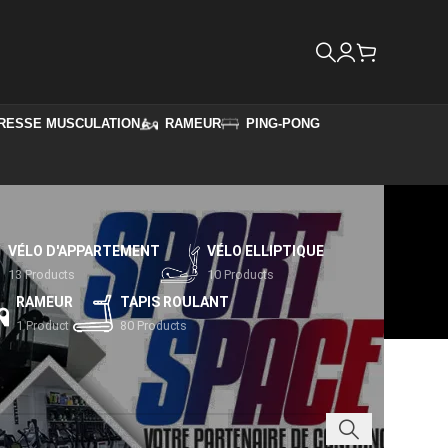
RESSE MUSCULATION
RAMEUR
PING-PONG
VÉLO D'APPARTEMENT
VÉLO ELLIPTIQUE
13 Products
10 Products
RAMEUR
TAPIS ROULANT
1 Product
80 Products