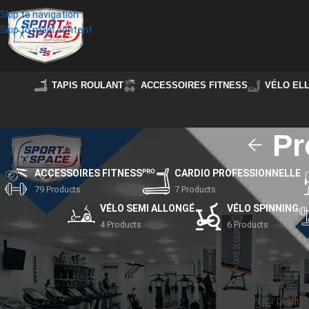
Skip to navigation
Skip to main content
TAPIS ROULANT
ACCESSOIRES FITNESS
VÉLO ELL
Pr
ACCESSOIRES FITNESS
CARDIO PROFESSIONNELLE
79 Products
7 Products
VÉLO SEMI ALLONGÉ
VÉLO SPINNING
4 Products
6 Products
STOCK STATUS
Accueil
/
Produits ide
On sale
Aucun produit ne cor
In stock