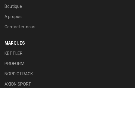
Boutique
A propos
Contacter-nous
MARQUES
KETTLER
PROFORM
NORDICTRACK
AXION SPORT
ACTIVE FITNESS
TILLA SPORT
CATÉGORIES
Tapis roulant