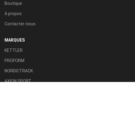
Boutique
A propos
Contacter-nous
MARQUES
KETTLER
PROFORM
NORDICTRACK
AXION SPORT
ACTIVE FITNESS
TILLA SPORT
CATÉGORIES
Tapis roulant