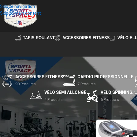
Skip to navigation
Skip to main content
TAPIS ROULANT
ACCESSOIRES FITNESS
VÉLO ELL
ACCESSOIRES FITNESS
CARDIO PROFESSIONNELLE
90 Products
7 Products
VÉLO SEMI ALLONGÉ
VÉLO SPINNING
4 Products
6 Products
STOCK STATUS
Accueil
/
Produits ide
On sale
In stock