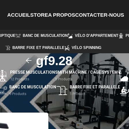
ACCUEIL
STORE
A PROPOS
CONTACTER-NOUS
IPTIQUE
BANC DE MUSCULATION
VÉLO D’APPARTEMENT
P
BARRE FIXE ET PARALLELE
VÉLO SPINNING
gf9.28
PRESSE MUSCULATION
SMITH MACHINE / CAGE SYSTEM
12 Products
3 Products
BANC DE MUSCULATION
BARRE FIXE ET PARALLELE
9 Products
1 Product
ntifiés “gf9.28”