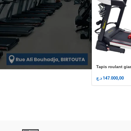
Tapis roulant gian
د.ج
147.000,00