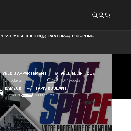
RESSE MUSCULATION
RAMEUR
PING-PONG
VÉLO D'APPARTEMENT
VÉLO ELLIPTIQUE
13 Products
10 Products
RAMEUR
TAPIS ROULANT
1 Product
31 Products
Show
9
12
18
24
Filters