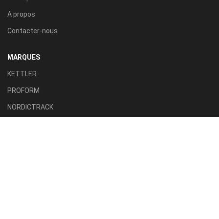
A propos
Contacter-nous
MARQUES
KETTLER
PROFORM
NORDICTRACK
AXION SPORT
ACTIVE FITNESS
TILLA SPORT
CATÉGORIES
Tapis roulant
Vélo d'appartement