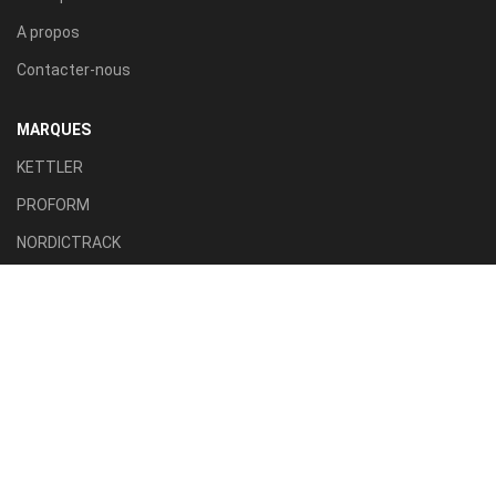
A propos
Contacter-nous
MARQUES
KETTLER
PROFORM
NORDICTRACK
AXION SPORT
ACTIVE FITNESS
TILLA SPORT
CATÉGORIES
Tapis roulant
Vélo d'appartement