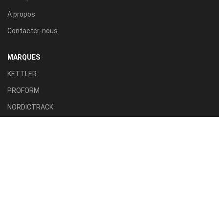
A propos
Contacter-nous
MARQUES
KETTLER
PROFORM
NORDICTRACK
AXION SPORT
ACTIVE FITNESS
TILLA SPORT
CATÉGORIES
Tapis roulant
Vélo d'appartement