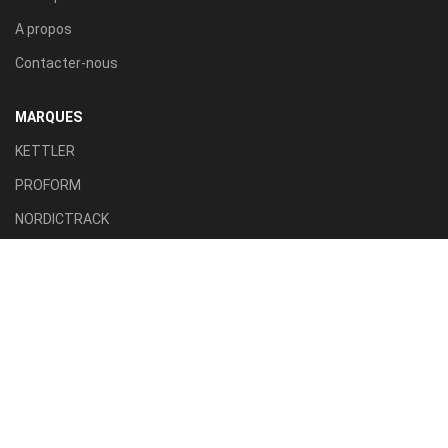
A propos
Contacter-nous
MARQUES
KETTLER
PROFORM
NORDICTRACK
AXION SPORT
ACTIVE FITNESS
TILLA SPORT
CATÉGORIES
Tapis roulant
Vélo d'appartement