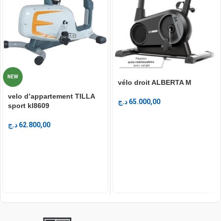
NEW
vélo droit ALBERTA M
velo d’appartement TILLA
د.ج
65.000,00
sport kl8609
د.ج
62.800,00