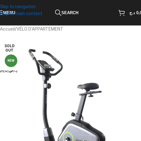
Skip to navigation
MENU
SEARCH
د.ج
0,
Skip to main content
Accueil
/
VÉLO D'APPARTEMENT
SOLD
OUT
NEW