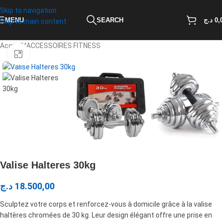
Skip to navigation
MENU
SEARCH
د.ج
0,
Skip to main content
Accueil
/
ACCESSOIRES FITNESS
Click to enlarge
Valise Halteres 30kg
د.ج
18.500,00
Sculptez votre corps et renforcez-vous à domicile grâce à la valise
haltères chromées de 30 kg. Leur design élégant offre une prise en