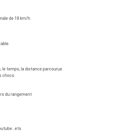
imale de 18 km/h.
able.
 le temps, la distance parcourue.
s chocs.
lors du rangement.
youtube…ets