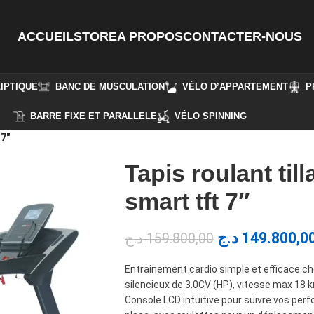
ACCUEIL
STORE
A PROPOS
CONTACTER-NOUS
IPTIQUE
BANC DE MUSCULATION
VÉLO D’APPARTEMENT
P
BARRE FIXE ET PARALLELE
VÉLO SPINNING
 7″
Tapis roulant ti
smart tft 7″
د.ج
149.800,0
د.ج
159.800,00
Entrainement cardio simple et efficace che
silencieux de 3.0CV (HP), vitesse max 18 
Console LCD intuitive pour suivre vos per