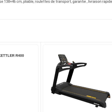
rse 138×46 cm, pliable, roulettes de transport, garantie , livraison rapi
 KETTLER R400