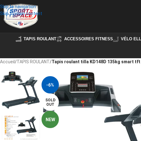
Skip to navigation
Skip to main content
TAPIS ROULANT
ACCESSOIRES FITNESS
VÉLO ELL
Accueil
/
TAPIS ROULANT
/
Tapis roulant tilla KD148D 135kg smart tft
-6%
SOLD
OUT
NEW