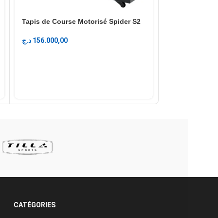
Tapis de Cour
Tapis de Course Motorisé Spider S2
د.ج
148.000,00
د.ج
156.000,00
CATÉGORIES