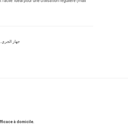
acile. Idéal pour une utilisation régulière (max
,
جهاز الجري
ficace à domicile.