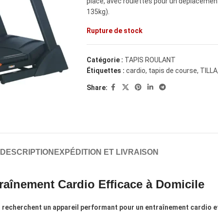
place, avec roulettes pour un déplacement f
135kg).
Rupture de stock
Catégorie :
TAPIS ROULANT
Étiquettes :
cardio
,
tapis de course
,
TILLA
Share:
DESCRIPTION
EXPÉDITION ET LIVRAISON
aînement Cardio Efficace à Domicile
 recherchent un appareil performant pour un entraînement cardio ef