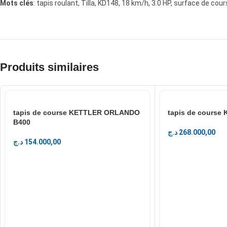
Mots clés
: tapis roulant, Tilla, KD148, 18 km/h, 3.0 HP, surface de cou
Produits similaires
tapis de course KETTLER ORLANDO
tapis de course
B400
د.ج
268.000,00
د.ج
154.000,00