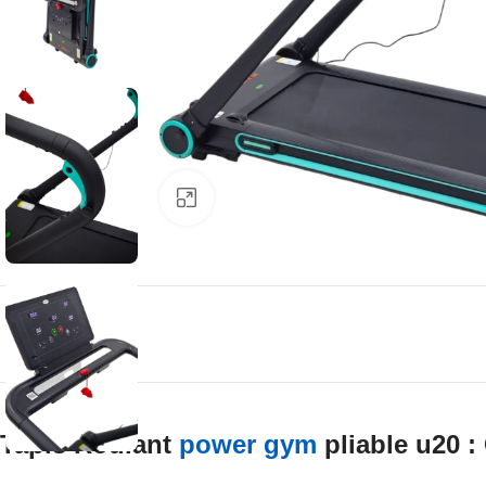
Click to enlarge
Tapis Roulant
power gym
pliable u20 