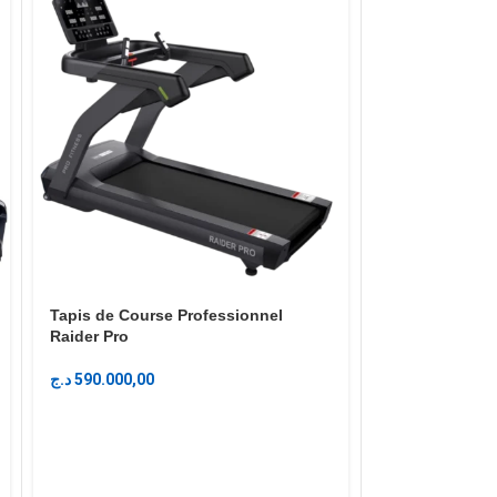
tapis de cour
Tapis de Course Professionnel
Raider Pro
د.ج
115.000,00
د.ج
590.000,00