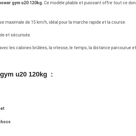
 power gym u20 120kg.
Ce modèle pliable et puissant offre tout ce do
e maximale de 15 km/h, idéal pour la marche rapide et la course.
le et sécurisée.
ec les calories brûlées, la vitesse, le temps, la distance parcourue e
r gym u20 120kg :
let
chocs