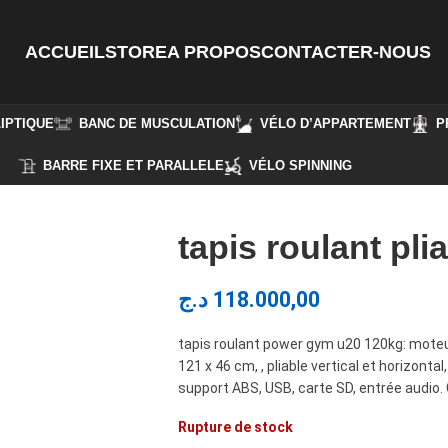
ACCUEIL
STORE
A PROPOS
CONTACTER-NOUS
IPTIQUE
BANC DE MUSCULATION
VÉLO D’APPARTEMENT
P
BARRE FIXE ET PARALLELE
VÉLO SPINNING
tapis roulant pl
د.ج
118.000,00
tapis roulant power gym u20 120kg: moteu
121 x 46 cm, , pliable vertical et horizonta
support ABS, USB, carte SD, entrée audio. Ga
Rupture de stock