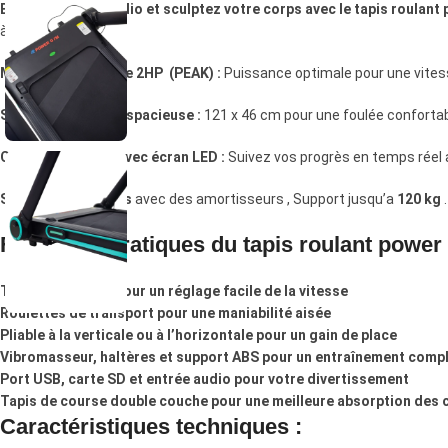
Boostez votre cardio et sculptez votre corps avec le tapis roulant
à domicile :
Moteur puissant de 2HP (PEAK) :
Puissance optimale pour une vitess
Surface de course spacieuse :
121 x 46 cm pour une foulée confortab
Console intuitive avec écran LED :
Suivez vos progrès en temps réel av
Structure Robustes
avec des amortisseurs , Support jusqu’a
120 kg
.
Fonctions pratiques du tapis roulant powe
Touches rapides pour un réglage facile de la vitesse
Roulettes de transport pour une maniabilité aisée
Pliable à la verticale ou à l’horizontale pour un gain de place
Vibromasseur, haltères et support ABS pour un entraînement comp
Port USB, carte SD et entrée audio pour votre divertissement
Tapis de course double couche pour une meilleure absorption des 
Caractéristiques techniques :