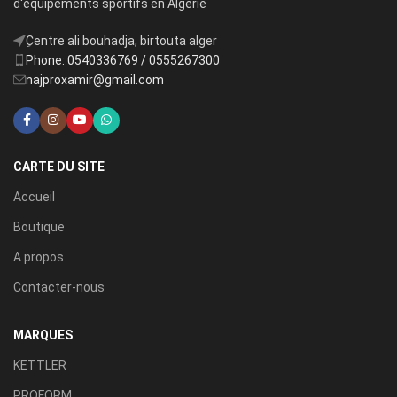
d'équipements sportifs en Algérie
ِCentre ali bouhadja, birtouta alger
Phone: 0540336769 / 0555267300
najproxamir@gmail.com
CARTE DU SITE
Accueil
Boutique
A propos
Contacter-nous
MARQUES
KETTLER
PROFORM