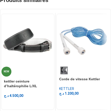
Produits similaires
NEW
Corde de vitesse Kettler
kettler ceinture
d’haltérophilie L/XL
KETTLER
د.ج
1.200,00
د.ج
4.500,00