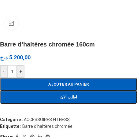
Click to enlarge
Barre d’haltères chromée 160cm
د.ج
5.200,00
-
+
AJOUTER AU PANIER
اطلب الان
Catégorie :
ACCESSOIRES FITNESS
Étiquette :
Barre d'haltères chromée
Share: