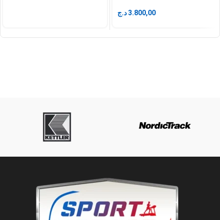
د.ج
3.800,00